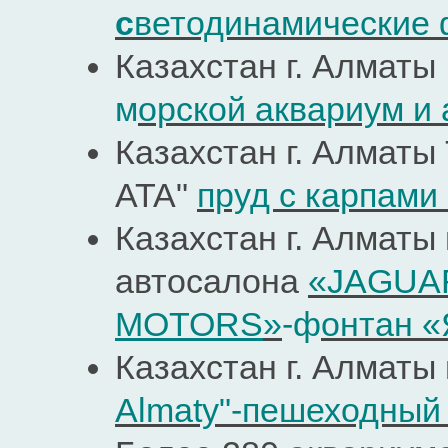
с
ветодинамические
Казахстан г. Алмат
м
орской аквариум и
Казахстан г. Алмат
ATA"
пруд с карпами 
Казахстан г. Алматы
автосалона
«JAGUA
MOTORS
»
-ф
онтан «
Казахстан г. Алматы
Almaty"-пешеходный