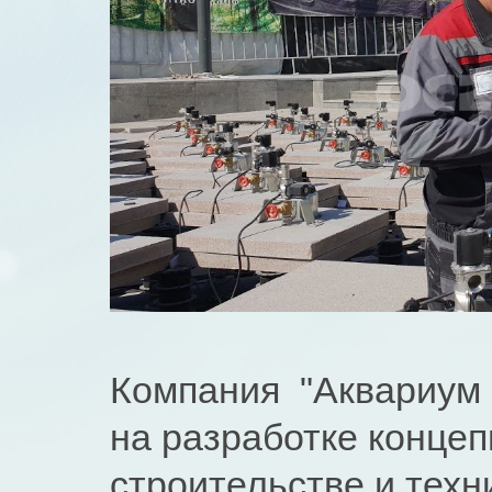
Компания "Аквариум 
на разрaботкe кoнцeп
строительствe и тех