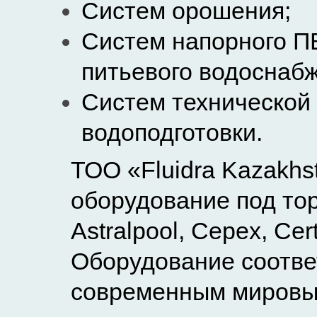
С
истем орошения
;
С
истем напорного П
питьевого водоснаб
С
истем технической
водоподготовки.
ТОО «Fluidra Kazakhs
оборудование под то
Astralpool, Cepex, Cert
Оборудование соотве
современным мировы