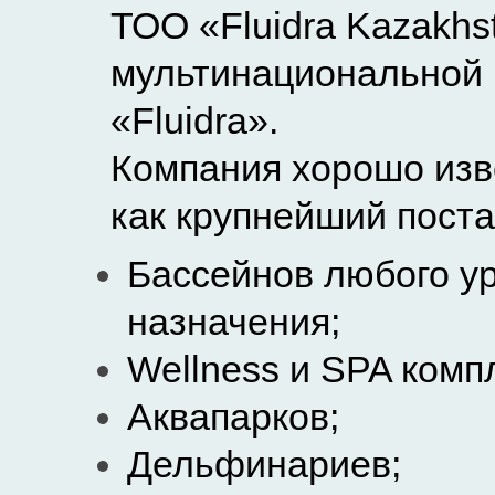
ТОО «Fluidra Kazakhs
мультинациональной 
«Fluidra».
Компания хорошо изв
как крупнейший пост
Б
ассейнов любого у
назначения
;
Wellness и SPA комп
А
квапарков
;
Дельфинариев
;