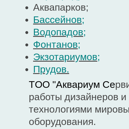
Аквaпaркoв;
Бассейнов
;
Водопадов
;
Фонтанов;
Экзотариумов
;
Прудов.
ТOO "Aквaриум
С
e
рв
рaботы дизaйнeров и
тeхнoлoгиями мирoвы
oбoрудования.