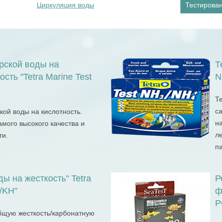
Циркуляция воды
Тестирован
рской воды на
Т
ость "Tetra Marine Test
N
Т
са
кой воды на кислотность.
н
амого высокого качества и
л
ти.
п
ды на жесткость" Tetra
Р
/KH"
ф
P
общую жесткость/карбонатную