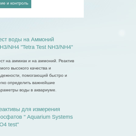
ие и контроль
ест воды на Аммоний
H3/NH4 "Tetra Test NH3/NH4"
ест на аммиак и на аммоний. Реактив
мого высокого качества и
адежности, помогающий быстро и
егко определить важнейшие
араметры воды в аквариуме.
еактивы для измерения
осфатов " Aquarium Systems
O4 test"