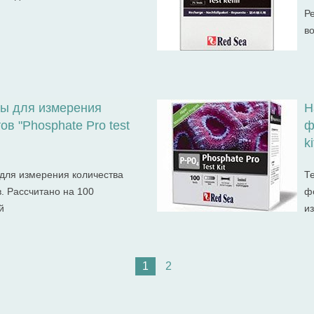
Р
в
ты для измерения
Н
в "Phosphate Pro test
ф
ki
для измерения количества
Т
. Рассчитано на 100
ф
й
и
1
2