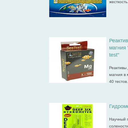
жесткость
Реакти
магния 
test"
Реактивы 
магния в 
40 тестов.
Гидроме
Научный 
солености