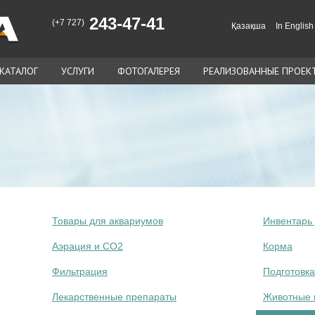
243-47-41
(+7 727)
Қазақша
In English
КАТАЛОГ
УСЛУГИ
ФОТОГАЛЕРЕЯ
РЕАЛИЗОВАННЫЕ ПРОЕК
Товары для аквариумов
Инвентарь 
Аэрация и СО2
Корма
Фильтрация
Подготовка
Лекарственные препараты
Животные 