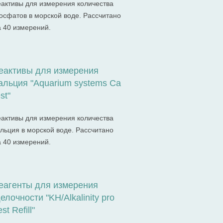
еактивы для измерения количества
осфатов в морской воде. Рассчитано
а 40 измерений.
еактивы для измерения
альция "Aquarium systems Сa
st"
еактивы для измерения количества
альция в морской воде. Рассчитано
а 40 измерений.
еагенты для измерения
елочности "KH/Alkalinity pro
st Refill"