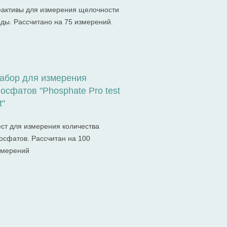
еактивы для измерения щелочности
оды. Рассчитано на 75 измерений.
абор для измерения
осфатов "Phosphate Pro test
t"
ест для измерения количества
осфатов. Расcчитан на 100
змерений