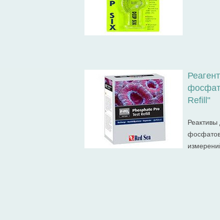
Реаген
фосфато
Refill"
Реактивы 
фосфатов
измерени