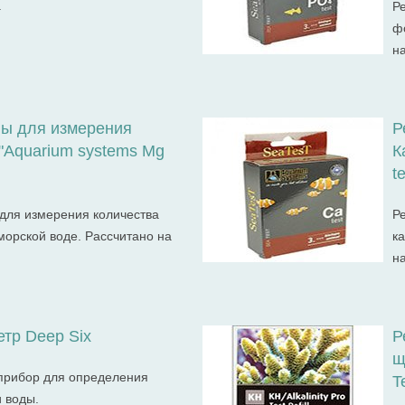
.
Р
ф
н
вы для измерения
Р
"Aquarium systems Mg
К
te
для измерения количества
Р
морской воде. Рассчитано на
к
н
тр Deep Six
Р
щ
прибор для определения
Te
 воды.