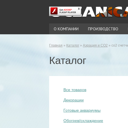
О КОМПАНИИ
ПРОИЗВОДСТВО
Главная
»
Каталог
»
Аэрация и СО2
» co2 счетч
Каталог
Все товаров
Декорации
Готовые аквариумы
Обогрев/охлаждение