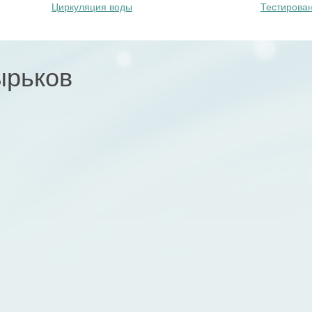
Циркуляция воды
Тестирован
ырьков