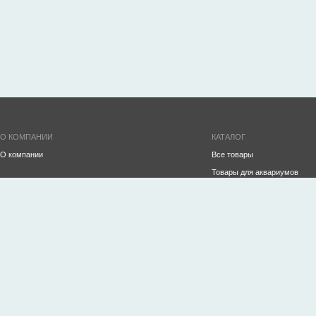
О КОМПАНИИ
КАТАЛОГ
О компании
Все товары
Товары для аквариумов
ПРОИЗВОДСТВО
Инвентарь для ухода за ак
Аквариумы на заказ
Декорации
Океанариумы
Аэрация и СО2
Строительство рыбного хозяйства/УЗВ
Корма
Оборудование для торговли живой рыбой и
Готовые аквариумы
морепродуктами
Фильтрация
Террариумы
Подготовка воды
Водопады
Обогрев/охлаждение