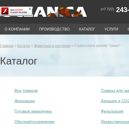
243-
(+7 727)
О КОМПАНИИ
ПРОИЗВОДСТВО
КАТАЛОГ
УСЛУГИ
Главная
»
Каталог
»
Животные и растения
» Cryptocoryne wendtii "Green"
Каталог
Все товаров
Товары для ак
Декорации
Аэрация и СО
Готовые аквариумы
Фильтрация
Обогрев/охлаждение
Лекарственны