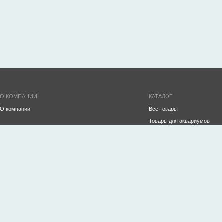
О КОМПАНИИ
КАТАЛОГ
О компании
Все товары
Товары для аквариумов
ПРОИЗВОДСТВО
Инвентарь для ухода за ак
Аквариумы на заказ
Декорации
Океанариумы
Аэрация и СО2
Строительство рыбного хозяйства/УЗВ
Корма
Оборудование для торговли живой рыбой и
Готовые аквариумы
морепродуктами
Фильтрация
Террариумы
Подготовка воды
Водопады
Обогрев/охлаждение