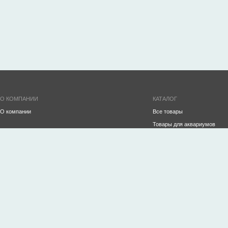
О КОМПАНИИ
КАТАЛОГ
О компании
Все товары
Товары для аквариумов
ПРОИЗВОДСТВО
Инвентарь для ухода за ак
Аквариумы на заказ
Декорации
Океанариумы
Аэрация и СО2
Строительство рыбного хозяйства/УЗВ
Корма
Оборудование для торговли живой рыбой и
Готовые аквариумы
морепродуктами
Фильтрация
Террариумы
Подготовка воды
Водопады
Обогрев/охлаждение