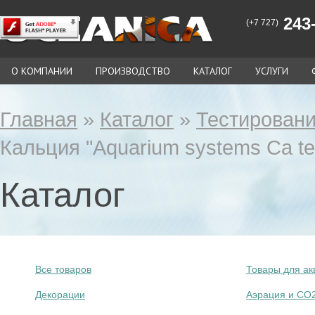
243-
(+7 727)
О КОМПАНИИ
ПРОИЗВОДСТВО
КАТАЛОГ
УСЛУГИ
Главная
»
Каталог
»
Тестировани
Кальция "Aquarium systems Сa te
Каталог
Все товаров
Товары для ак
Декорации
Аэрация и СО