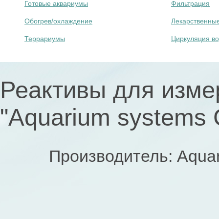
Готовые аквариумы
Фильтрация
Обогрев/охлаждение
Лекарственны
Террариумы
Циркуляция в
Реактивы для изме
"Aquarium systems С
Производитель: Aquar