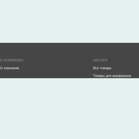
О КОМПАНИИ
КАТАЛОГ
О компании
Все товары
Товары для аквариумов
ПРОИЗВОДСТВО
Инвентарь для ухода за ак
Аквариумы на заказ
Декорации
Океанариумы
Аэрация и СО2
Строительство рыбного хозяйства/УЗВ
Корма
Оборудование для торговли живой рыбой и
Готовые аквариумы
морепродуктами
Фильтрация
Террариумы
Подготовка воды
Водопады
Обогрев/охлаждение