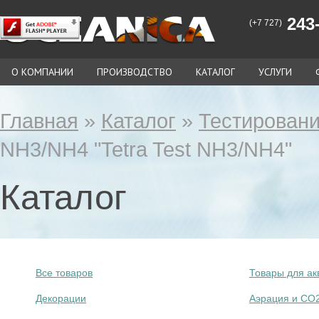
243-
(+7 727)
О КОМПАНИИ
ПРОИЗВОДСТВО
КАТАЛОГ
УСЛУГИ
Главная
»
Каталог
»
Тестировани
NH3/NH4 "Tetra Test NH3/NH4"
Каталог
Все товаров
Товары для ак
Декорации
Аэрация и СО